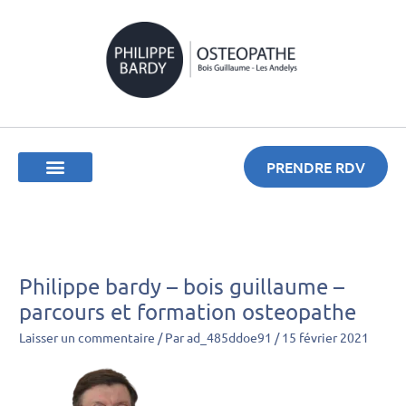
Aller
au
contenu
PRENDRE RDV
VOTRE OSTÉOPATHE
Philippe bardy – bois guillaume –
parcours et formation osteopathe
Laisser un commentaire
/ Par
ad_485ddoe91
/
15 février 2021