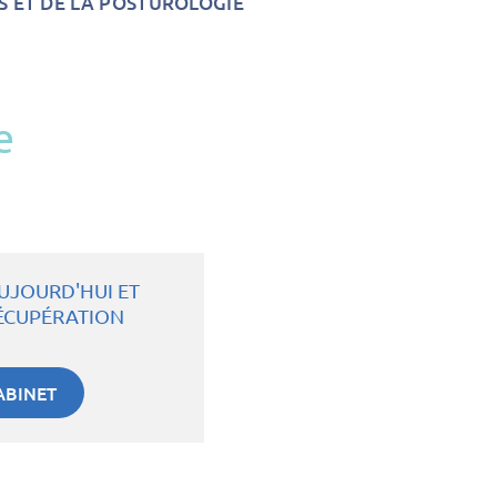
S ET DE LA POSTUROLOGIE
e
UJOURD'HUI ET
ÉCUPÉRATION
ABINET