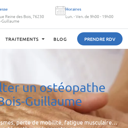
esse
Horaires
rue Reine des Bois, 76230
Lun. - Ven. de 9h00 - 19h00
s-Guillaume
TRAITEMENTS
BLOG
PRENDRE RDV
lter un ostéopathe
Bois-Guillaume
ismes, perte de mobilité, fatigue musculaire…