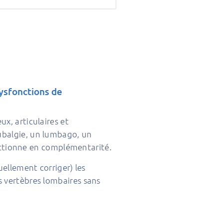
dysfonctions de
x, articulaires et
pubalgie, un lumbago, un
fonctionne en complémentarité.
uellement corriger) les
s vertèbres lombaires sans