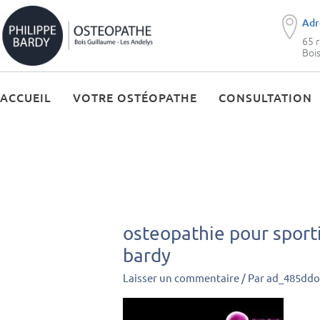
Aller
Adr
au
65 
contenu
Boi
ACCUEIL
VOTRE OSTÉOPATHE
CONSULTATION
osteopathie pour sporti
bardy
Laisser un commentaire
/ Par
ad_485dd