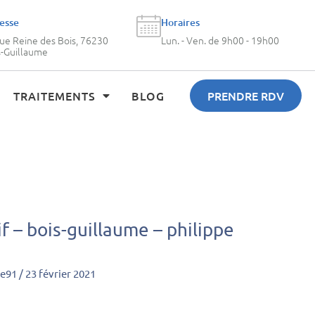
esse
Horaires
rue Reine des Bois, 76230
Lun. - Ven. de 9h00 - 19h00
s-Guillaume
TRAITEMENTS
BLOG
PRENDRE RDV
f – bois-guillaume – philippe
oe91
/
23 février 2021